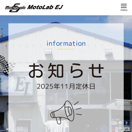
コ
ン
テ
ン
ツ
へ
移
動