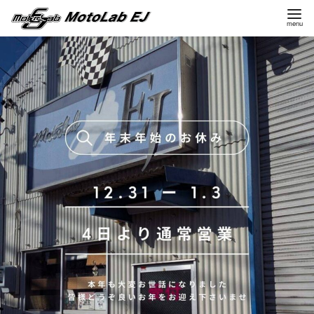
コ
ン
テ
ン
ツ
へ
移
動