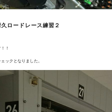
間耐久ロードレース練習２
す！！
チェックとなりました。