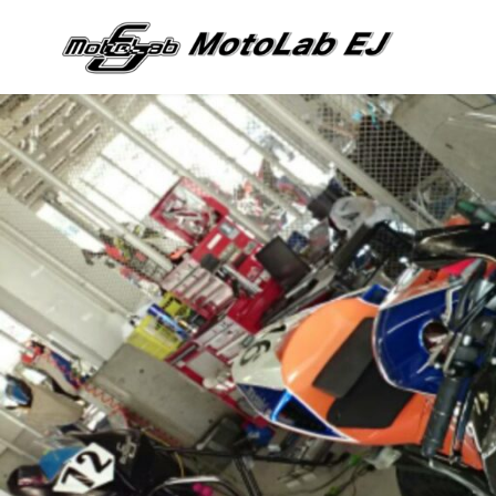
コ
ン
テ
ン
ツ
へ
移
動