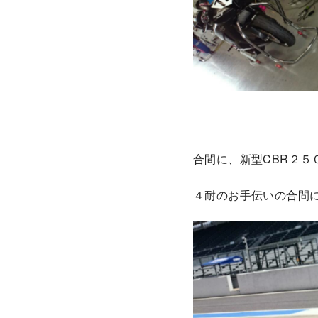
合間に、新型CBR２５
４耐のお手伝いの合間