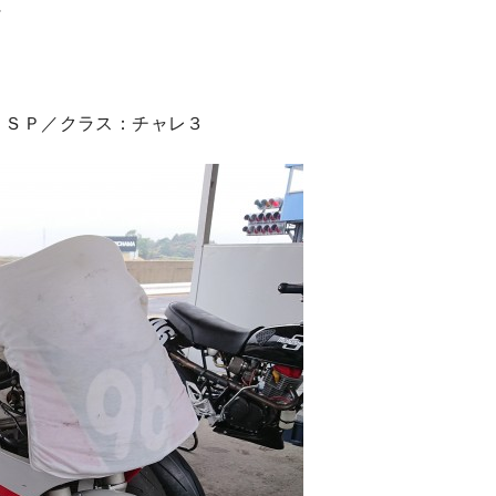
～
 ＳＰ／クラス：チャレ３