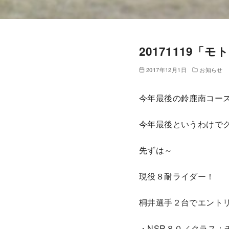
20171119「
2017年12月1日
お知らせ
今年最後の鈴鹿南コー
今年最後というわけでク
先ずは～
現役８耐ライダー！
桐井選手２台でエント
・NSR８０／クラス：