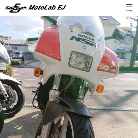
コ
ン
テ
ン
ツ
へ
移
動