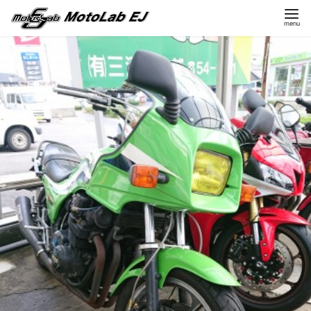
コ
ン
テ
ン
ツ
へ
移
動