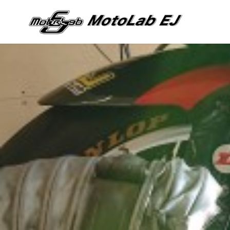
コ
ン
テ
ン
ツ
へ
移
動