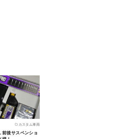
カスタム車両
Ｌ前後サスペンショ
Ｙ様！