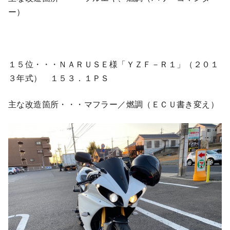
ー）
１５位・・・ＮＡＲＵＳＥ様「ＹＺＦ－Ｒ１」（２０１
３年式） １５３．１ＰＳ
主な改造箇所・・・マフラー／燃調（ＥＣＵ書き変え）