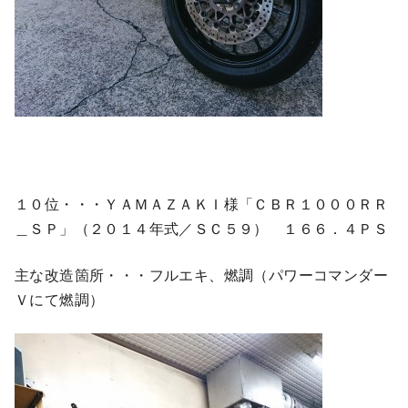
１０位・・・ＹＡＭＡＺＡＫＩ様「ＣＢＲ１０００ＲＲ
＿ＳＰ」（２０１４年式／ＳＣ５９） １６６．４ＰＳ
主な改造箇所・・・フルエキ、燃調（パワーコマンダー
Ｖにて燃調）