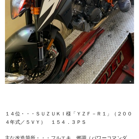
１４位・・・ＳＵＺＵＫＩ様「ＹＺＦ－Ｒ１」（２００
４年式／５ＶＹ） １５４．３ＰＳ
主な改造箇所・・・フルエキ、燃調（パワーコマンダ