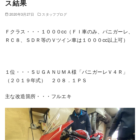
ス結果
2020年3月27日
スタッフブログ
Ｆクラス・・・１０００cc（ＦＩ車のみ、パニガーレ、
ＲＣ８、ＳＤＲ等のＶツイン車は１０００cc以上可）
１位・・・ＳＵＧＡＮＵＭＡ様「パニガーレＶ４Ｒ」
（２０１９年式） ２０８．１ＰＳ
主な改造箇所・・・フルエキ