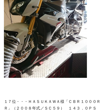
１７位・・・ＨＡＳＵＫＡＷＡ様「ＣＢＲ１０００Ｒ
Ｒ」（２００８年式／ＳＣ５９） １４３．０ＰＳ