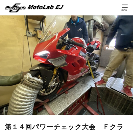
コ
ン
テ
ン
ツ
へ
移
動
第１４回パワーチェック大会 Ｆクラ