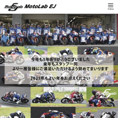
コ
ン
テ
ン
ツ
へ
移
動