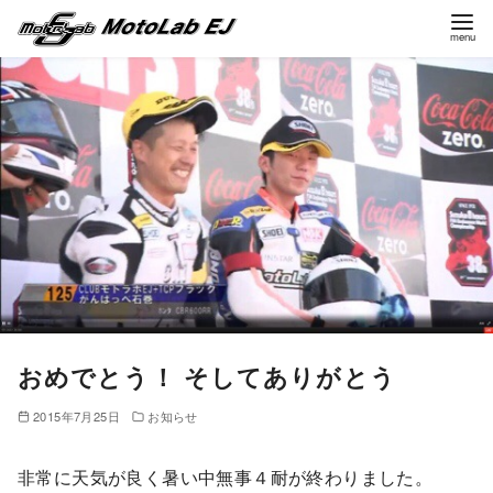
コ
ン
テ
ン
ツ
へ
移
動
おめでとう！ そしてありがとう
2015年7月25日
お知らせ
非常に天気が良く暑い中無事４耐が終わりました。