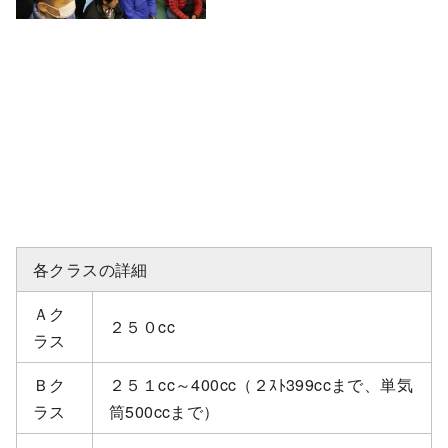
各クラスの詳細
Ａク
２５０cc
ラス
Ｂク
２５１cc～400cc（２ｽﾄ399ccまで、単気
ラス
筒500ccまで）