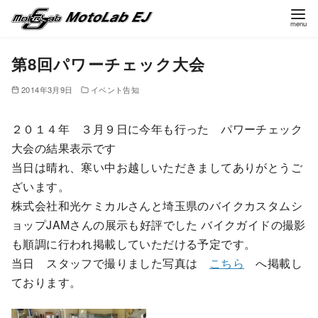
コ
第8回パワーチェック大会
ン
テ
2014年3月9日
イベント告知
ン
ツ
２０１４年 ３月９日に今年も行った パワーチェック
へ
大会の結果表示です
移
当日は晴れ、寒い中お越しいただきましてありがとうご
動
ざいます。
株式会社和光ケミカルさんと埼玉県のバイクカスタムシ
ョップJAMさんの展示も好評でした バイクガイドの撮影
も順調に行われ掲載していただける予定です。
当日 スタッフで撮りました写真は
こちら
へ掲載し
ております。