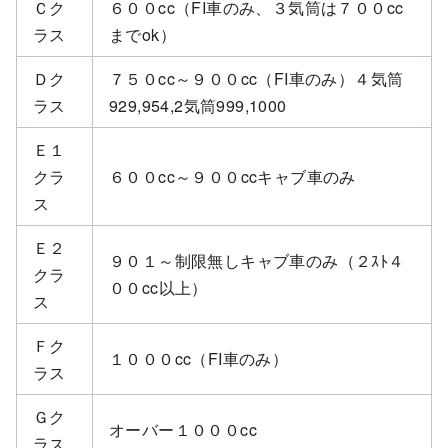
Ｃク
６００cc（FI車のみ、３気筒は７００cc
ラス
までok）
Ｄク
７５０cc～９００cc（FI車のみ）４気筒
ラス
929,954,2気筒999,1000
Ｅ１
クラ
６００cc～９００ccキャブ車のみ
ス
Ｅ２
９０１～制限無しキャブ車のみ（２ｽﾄ４
クラ
００cc以上）
ス
Ｆク
１０００cc（FI車のみ）
ラス
Ｇク
オーバー１０００cc
ラス