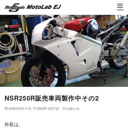
コ
ン
テ
ン
ツ
へ
移
動
NSR250R販売車両製作中その2
2022年2月11日
2022年12月7日
お知らせ
外装は、