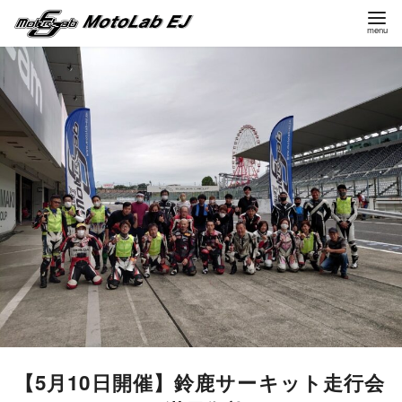
コ
ン
テ
ン
ツ
へ
移
動
【5月10日開催】鈴鹿サーキット走行会