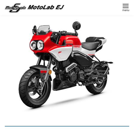
コ
ン
テ
ン
ツ
へ
移
動