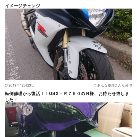
イメージチェンジ
2019年12月23日
あんな修理こんな修理
転倒修理から復活！！GSX－Ｒ７５０のＮ様、お待たせ致しま
した！