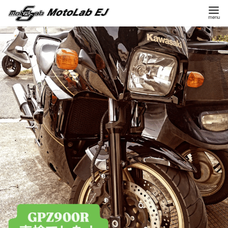
コ
ン
テ
ン
ツ
へ
移
動