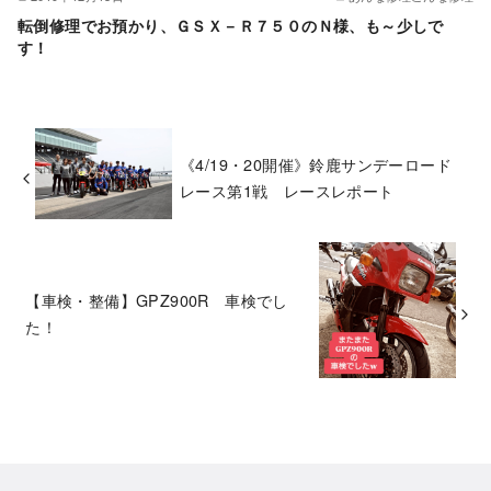
転倒修理でお預かり、ＧＳＸ－Ｒ７５０のＮ様、も～少しで
す！
《4/19・20開催》鈴鹿サンデーロード
レース第1戦 レースレポート
【車検・整備】GPZ900R 車検でし
た！