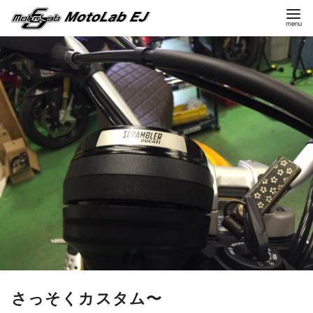
コ
ン
テ
ン
ツ
へ
移
動
さっそくカスタム〜