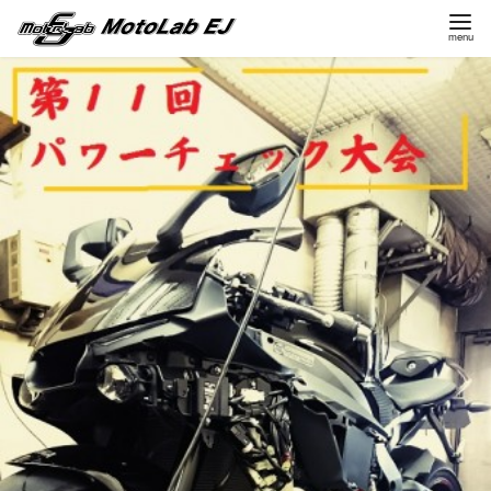
コ
ン
テ
ン
ツ
へ
移
動