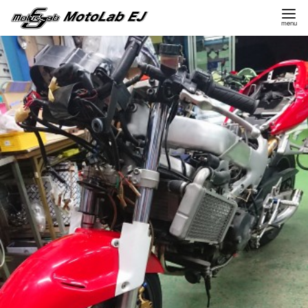
コ
ン
テ
ン
ツ
へ
移
動