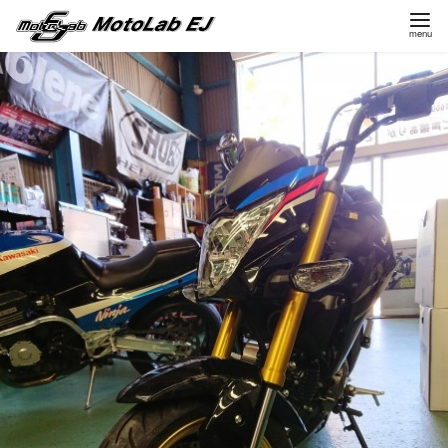
コ
ン
テ
ン
ツ
へ
移
動