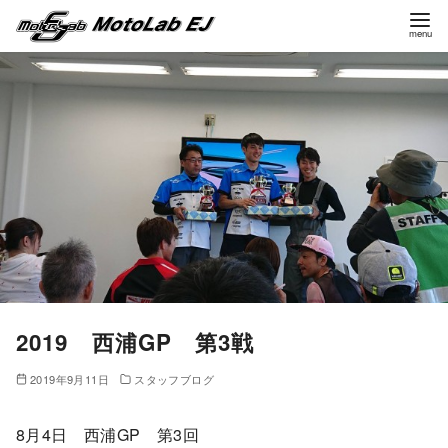
コ
ン
テ
ン
ツ
へ
移
動
2019 西浦GP 第3戦
2019年9月11日
スタッフブログ
8月4日 西浦GP 第3回