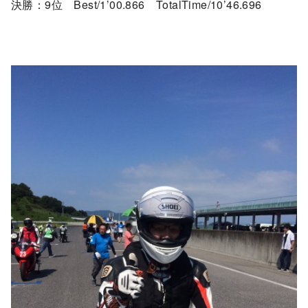
決勝：9位 Best/1’00.866 TotalTime/10’46.696