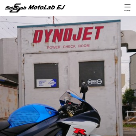
コ
ン
テ
ン
ツ
へ
移
動