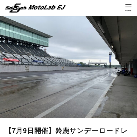
コ
ン
テ
ン
ツ
へ
移
動
【7月9日開催】鈴鹿サンデーロードレ