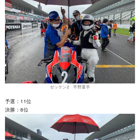
ゼッケン2 平野選手
予選：11位
決勝：8位