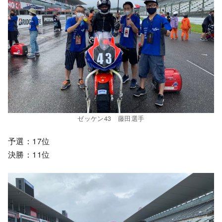
ゼッケン43 藤田選手
予選：17位
決勝：11位