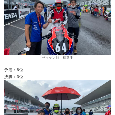
ゼッケン64 楠選手
予選：6位
決勝：3位