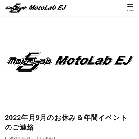
コ
ン
テ
ン
ツ
へ
移
動
2022年月9月のお休み＆年間イベント
のご連絡
2022年8月29日
お知らせ