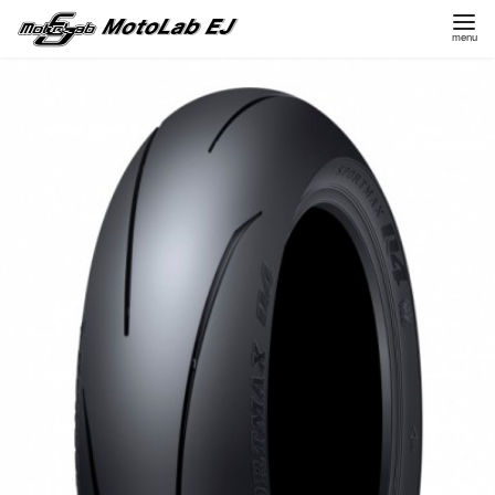
コ
ン
テ
ン
ツ
へ
移
動