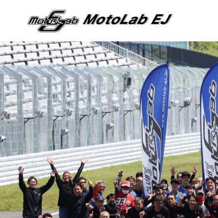
コ
ン
テ
ン
ツ
へ
移
動