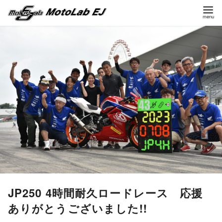
コ
ン
テ
ン
ツ
へ
移
動
JP250 4時間耐久ロードレース 応援
ありがとうございました!!