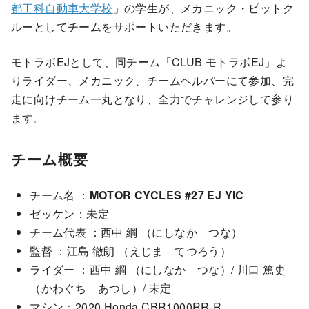
都工科自動車大学校
」の学生が、メカニック・ピットク
ルーとしてチームをサポートいただきます。
モトラボEJとして、同チーム「CLUB モトラボEJ」よ
りライダー、メカニック、チームヘルパーにて参加、完
走に向けチーム一丸となり、全力でチャレンジして参り
ます。
チーム概要
チーム名 ：
MOTOR CYCLES #27 EJ YIC
ゼッケン：未定
チーム代表 ：西中 綱 （にしなか つな）
監督 ：江島 徹朗 （えじま てつろう）
ライダー ：西中 綱 （にしなか つな）/ 川口 篤史
（かわぐち あつし）/ 未定
マシン：2020 Honda CBR1000RR-R