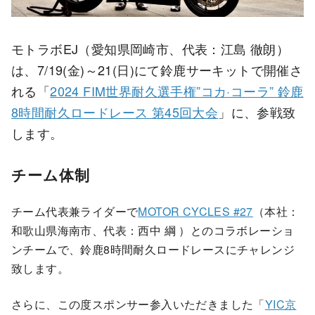
モトラボEJ（愛知県岡崎市、代表：江島 徹朗）
は、7/19(金)～21(日)にて鈴鹿サーキットで開催さ
れる「
2024 FIM世界耐久選手権”コカ·コーラ” 鈴鹿
8時間耐久ロードレース 第45回大会
」に、参戦致
します。
チーム体制
チーム代表兼ライダーで
MOTOR CYCLES #27
（本社：
和歌山県海南市、代表：西中 綱 ）とのコラボレーショ
ンチームで、鈴鹿8時間耐久ロードレースにチャレンジ
致します。
さらに、この度スポンサー参入いただきました「
YIC京