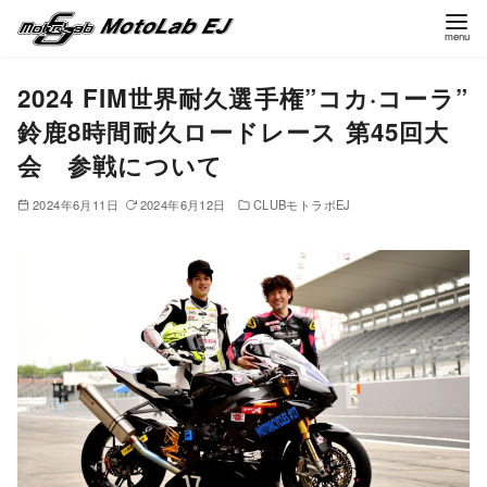
コ
2024 FIM世界耐久選手権”コカ·コーラ”
ン
鈴鹿8時間耐久ロードレース 第45回大
テ
ン
会 参戦について
ツ
2024年6月11日
2024年6月12日
CLUBモトラボEJ
へ
移
動