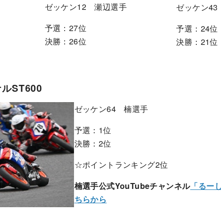
ゼッケン12 瀬辺選手
ゼッケン4
予選：27位
予選：24位
決勝：26位
決勝：21位
ST600
ゼッケン64 楠選手
予選：1位
決勝：2位
☆ポイントランキング2位
楠選手公式YouTubeチャンネル
「るーし
ちらから