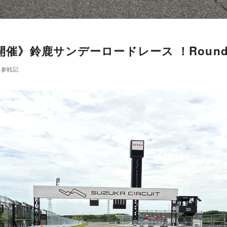
日開催》鈴鹿サンデーロードレース ！Roun
ス参戦記