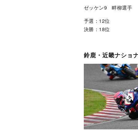
ゼッケン9 畔柳選手
予選：12位
決勝：18位
鈴鹿・近畿ナショナル