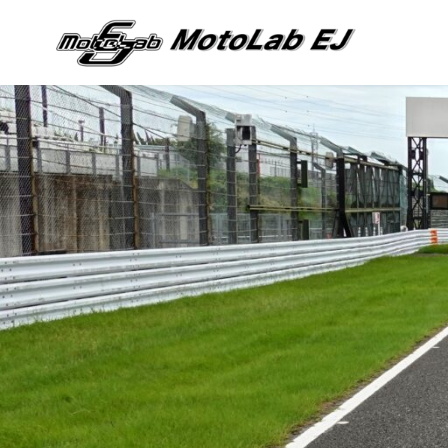
コ
ン
テ
ン
ツ
へ
移
動