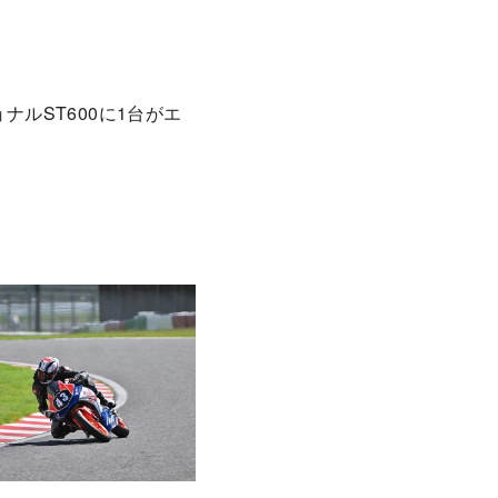
ョナルST600に1台がエ