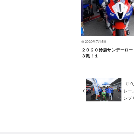
2020年7月5日
２０２０鈴鹿サンデーロー
３戦！１
《1
レース
ンプ