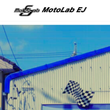
コ
ン
テ
ン
ツ
へ
移
動