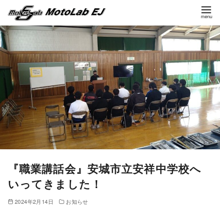
コ
ン
テ
ン
ツ
へ
移
動
『職業講話会』安城市立安祥中学校へ
いってきました！
2024年2月14日
お知らせ