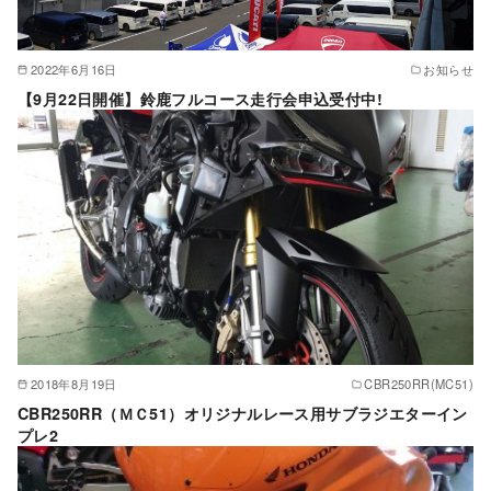
2022年6月16日
お知らせ
【9月22日開催】鈴鹿フルコース走行会申込受付中!
2018年8月19日
CBR250RR(MC51)
CBR250RR（ＭＣ51）オリジナルレース用サブラジエターイン
プレ2