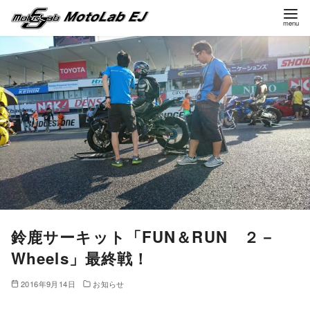
コ
ン
テ
ン
ツ
へ
移
動
鈴鹿サーキット「FUN＆RUN ２－
Wheels」最終戦！
2016年9月14日
お知らせ