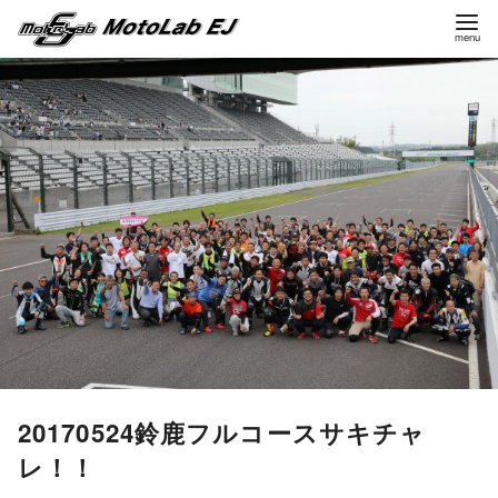
コ
ン
テ
ン
ツ
へ
移
動
20170524鈴鹿フルコースサキチャ
レ！！