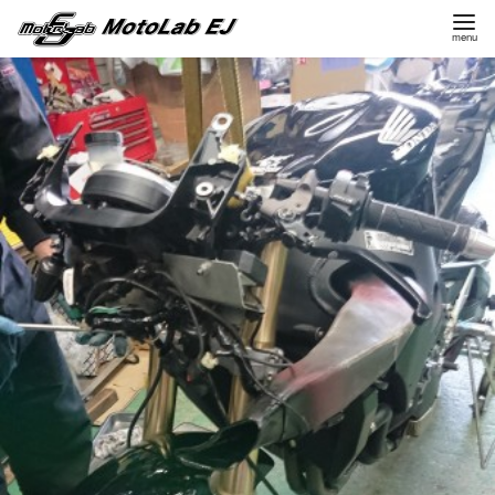
コ
ン
テ
ン
ツ
へ
移
動