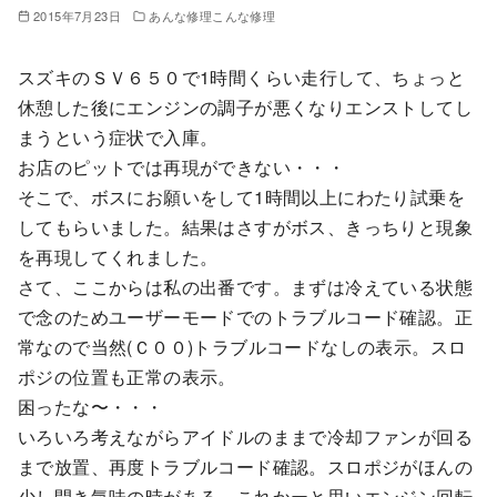
2015年7月23日
あんな修理こんな修理
スズキのＳＶ６５０で1時間くらい走行して、ちょっと
休憩した後にエンジンの調子が悪くなりエンストしてし
まうという症状で入庫。
お店のピットでは再現ができない・・・
そこで、ボスにお願いをして1時間以上にわたり試乗を
してもらいました。結果はさすがボス、きっちりと現象
を再現してくれました。
さて、ここからは私の出番です。まずは冷えている状態
で念のためユーザーモードでのトラブルコード確認。正
常なので当然(Ｃ００)トラブルコードなしの表示。スロ
ポジの位置も正常の表示。
困ったな〜・・・
いろいろ考えながらアイドルのままで冷却ファンが回る
まで放置、再度トラブルコード確認。スロポジがほんの
少し開き気味の時がある、これかーと思いエンジン回転