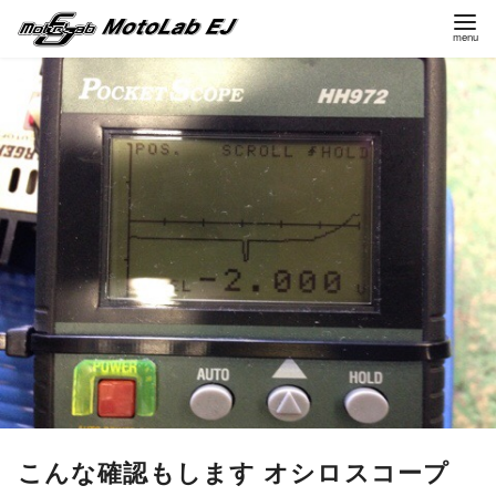
コ
ン
テ
ン
ツ
へ
移
動
こんな確認もします オシロスコープ