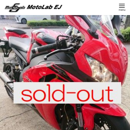
コ
ン
テ
ン
ツ
へ
移
動