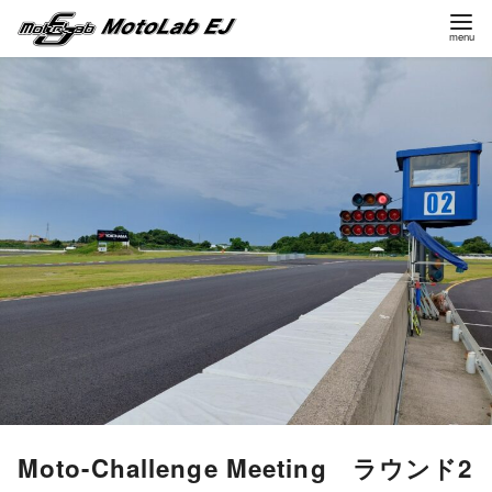
コ
ン
テ
ン
ツ
へ
移
動
Moto-Challenge Meeting ラウンド2