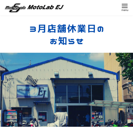
コ
ン
テ
ン
ツ
へ
移
動