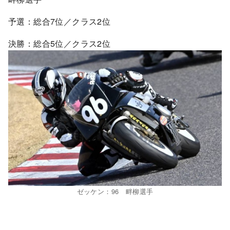
予選：総合7位／クラス2位
決勝：総合5位／クラス2位
ゼッケン：96 畔柳選手