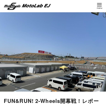
コ
ン
テ
ン
ツ
へ
移
動
FUN&RUN! 2-Wheels開幕戦！レポー