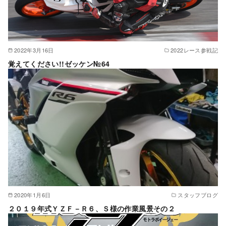
2022年3月16日
2022レース参戦記
覚えてください!!ゼッケン№64
2020年1月6日
スタッフブログ
２０１９年式ＹＺＦ－Ｒ６、Ｓ様の作業風景その２