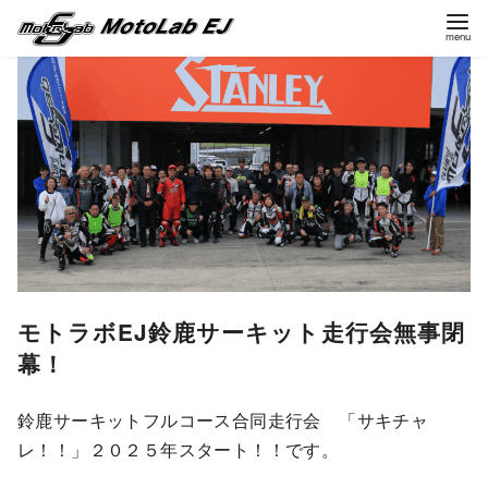
コ
ン
テ
ン
ツ
へ
移
動
モトラボEJ鈴鹿サーキット走行会無事閉
幕！
鈴鹿サーキットフルコース合同走行会 「サキチャ
レ！！」２０２５年スタート！！です。