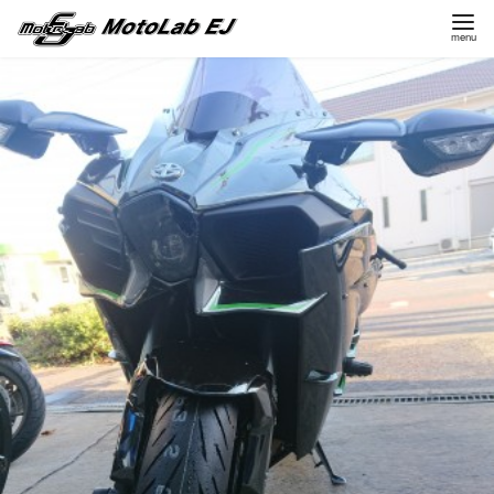
コ
ン
テ
ン
ツ
へ
移
動