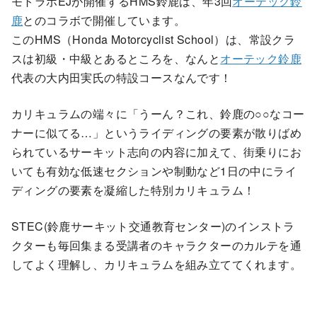
モトラボEJが開催するHMS鈴鹿は、年3回
オーテック鈴
鹿
とのコラボで開催しています。
このHMS（Honda Motorcyclist School）は、常設クラ
スは初級・中級とあるところを、なんと
オーテック鈴鹿
代表の大内田実氏の特設コースなんです！
カリキュラムの端々に「うーん？これ、鈴鹿の○○なコー
ナーに似てる…」というライディングの要素が散りばめ
られているサーキット志向の内容に加えて、街乗りにお
いても有効な低速セクションや制動など1日の中にライ
ディングの要素を凝縮した特別カリキュラム！
STEC(鈴鹿サーキット交通教育センター)のインストラ
クターも毎回集まる受講者のキャラクターのカルテを通
してよく理解し、カリキュラムを組み立ててくれます。