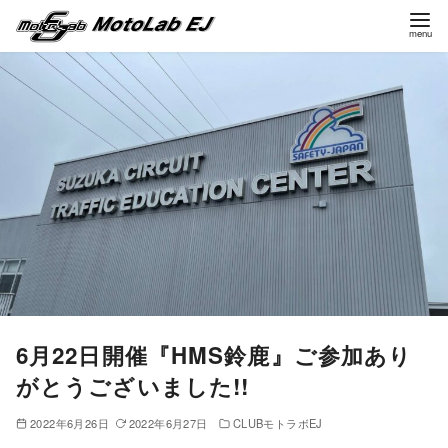
コ
ン
テ
ン
ツ
へ
移
動
6月22日開催『HMS鈴鹿』ご参加あり
がとうございました!!
2022年6月26日
2022年6月27日
CLUBモトラボEJ