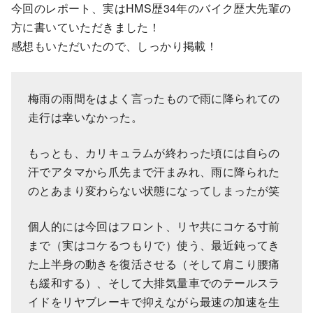
今回のレポート、実はHMS歴34年のバイク歴大先輩の
方に書いていただきました！
感想もいただいたので、しっかり掲載！
梅雨の雨間をはよく言ったもので雨に降られての
走行は幸いなかった。
もっとも、カリキュラムが終わった頃には自らの
汗でアタマから爪先まで汗まみれ、雨に降られた
のとあまり変わらない状態になってしまったが笑
個人的には今回はフロント、リヤ共にコケる寸前
まで（実はコケるつもりで）使う、最近鈍ってき
た上半身の動きを復活させる（そして肩こり腰痛
も緩和する）、そして大排気量車でのテールスラ
イドをリヤブレーキで抑えながら最速の加速を生