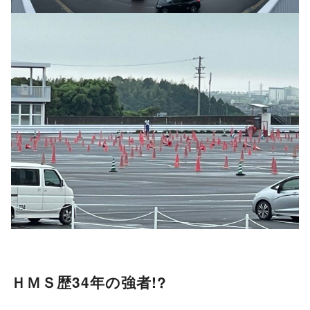
ＨＭＳ歴34年の強者!?